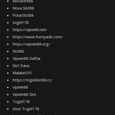
NovaSlot88
Nova Slot88
PutarSlot88
togel178
https://vipw88.net/
https://www.fixmyacllc.com/
https://vipwin88.org/
Slot88
Vipwin88 Daftar
Slot Dana
Malaka555
https://togelslot88.cc/
vipwin88
Vipwin88 Slot
Togel178
Situs Togel178