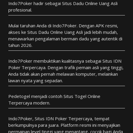
Indo7Poker hadir sebagai Situs
Dadu Online Uang Asli
profesional.
Mulai taruhan Anda di Indo7Poker. Dengan APK resmi,
akses ke
Situs Dadu Online
Uang Asli jadi lebih mudah,
menawarkan pengalaman bermain dadu yang autentik di
tahun 2026.
Indo7Poker membuktikan kualitasnya sebagai Situs
IDN
Poker
Terpercaya. Dengan trafik pemain asli yang tinggi,
Anda tidak akan pernah melawan komputer, melainkan
lawan nyata yang sepadan.
Pedetogel
menjadi contoh Situs Togel Online
Terpercaya modern.
Indo7Poker,
Situs IDN Poker
Terpercaya, tempat
berkumpulnya para juara. Platform resmi ini menyajikan
permainan level tinggi yang menantang, cocok bagi Anda