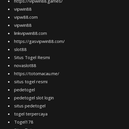
https://vipwin88.games/
vipwin88
vipw88.com
vipwin88
linkvipwin88.com
https://gasvipwin88.com/
slot88
Situs Togel Resmi
novaslot88
https://totomacau.me/
situs togel resmi
pedetogel
pedetogel slot login
situs pedetogel
togel terpercaya
Togel178