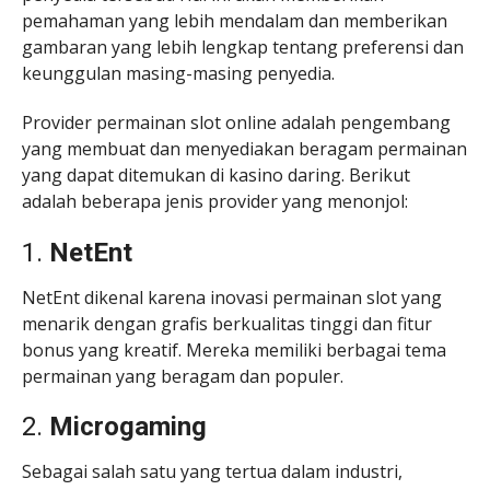
pemahaman yang lebih mendalam dan memberikan
gambaran yang lebih lengkap tentang preferensi dan
keunggulan masing-masing penyedia.
Provider permainan slot online adalah pengembang
yang membuat dan menyediakan beragam permainan
yang dapat ditemukan di kasino daring. Berikut
adalah beberapa jenis provider yang menonjol:
1.
NetEnt
NetEnt dikenal karena inovasi permainan slot yang
menarik dengan grafis berkualitas tinggi dan fitur
bonus yang kreatif. Mereka memiliki berbagai tema
permainan yang beragam dan populer.
2.
Microgaming
Sebagai salah satu yang tertua dalam industri,