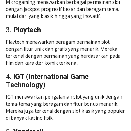
Microgaming menawarkan berbagai permainan slot
dengan jackpot progresif besar dan beragam tema,
mulai dari yang klasik hingga yang inovatif.
3.
Playtech
Playtech menawarkan beragam permainan slot
dengan fitur unik dan grafis yang menarik. Mereka
terkenal dengan permainan yang berdasarkan pada
film dan karakter komik terkenal.
4.
IGT (International Game
Technology)
IGT menawarkan pengalaman slot yang unik dengan
tema-tema yang beragam dan fitur bonus menarik.
Mereka juga terkenal dengan slot klasik yang populer
di banyak kasino fisik.