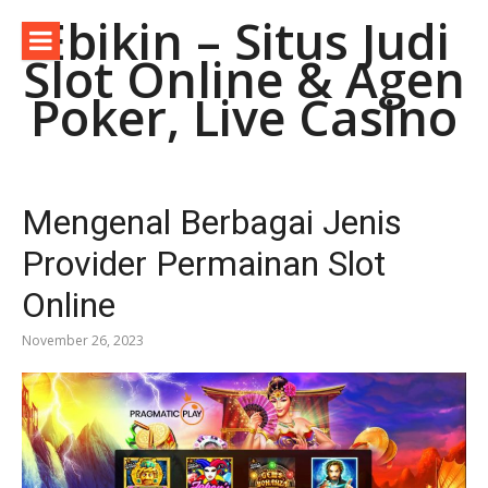
Lompat
Ebikin – Situs Judi
ke
Slot Online & Agen
konten
Poker, Live Casino
Mengenal Berbagai Jenis
Provider Permainan Slot
Online
November 26, 2023