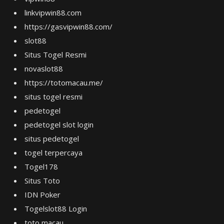
linkvipwin88.com
https://gasvipwin88.com/
slot88
Situs Togel Resmi
novaslot88
https://totomacau.me/
situs togel resmi
pedetogel
pedetogel slot login
situs pedetogel
togel terpercaya
Togel178
Situs Toto
IDN Poker
Togelslot88 Login
toto macau