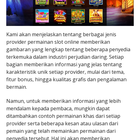
Kami akan menjelaskan tentang berbagai jenis
provider permainan slot online memberikan
gambaran yang lengkap tentang beberapa penyedia
terkemuka dalam industri perjudian daring. Setiap
bagian memberikan informasi yang jelas tentang
karakteristik unik setiap provider, mulai dari tema,
fitur bonus, hingga kualitas grafis dan pengalaman
bermain.
Namun, untuk memberikan informasi yang lebih
mendalam kepada pembaca, mungkin dapat
ditambahkan contoh permainan khas dari setiap
provider serta beberapa kesan atau ulasan dari
pemain yang telah memainkan permainan dari
penyedia tersebut. Hal ini akan memberikan