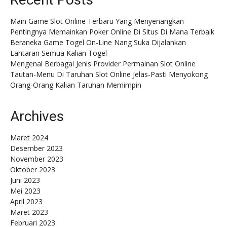
Main Game Slot Online Terbaru Yang Menyenangkan
Pentingnya Memainkan Poker Online Di Situs Di Mana Terbaik
Beraneka Game Togel On-Line Nang Suka Dijalankan
Lantaran Semua Kalian Togel
Mengenal Berbagai Jenis Provider Permainan Slot Online
Tautan-Menu Di Taruhan Slot Online Jelas-Pasti Menyokong
Orang-Orang Kalian Taruhan Memimpin
Archives
Maret 2024
Desember 2023
November 2023
Oktober 2023
Juni 2023
Mei 2023
April 2023
Maret 2023
Februari 2023