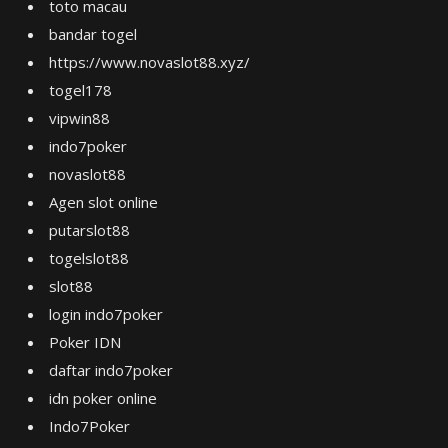
toto macau
bandar togel
https://www.novaslot88.xyz/
togel178
vipwin88
indo7poker
novaslot88
Agen slot online
putarslot88
togelslot88
slot88
login indo7poker
Poker IDN
daftar indo7poker
idn poker online
Indo7Poker