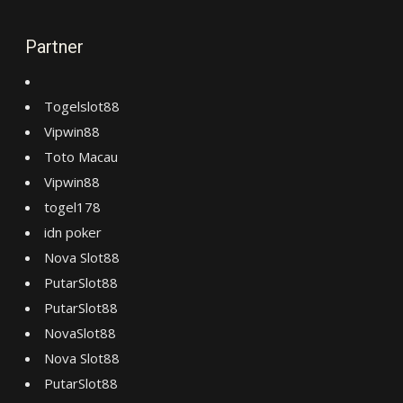
Partner
Togelslot88
Vipwin88
Toto Macau
Vipwin88
togel178
idn poker
Nova Slot88
PutarSlot88
PutarSlot88
NovaSlot88
Nova Slot88
PutarSlot88