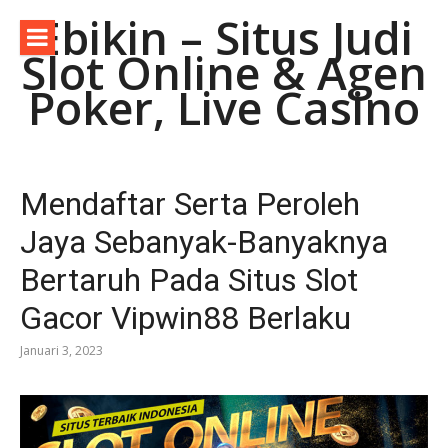
Lompat
Ebikin – Situs Judi
ke
Slot Online & Agen
konten
Poker, Live Casino
Mendaftar Serta Peroleh
Jaya Sebanyak-Banyaknya
Bertaruh Pada Situs Slot
Gacor Vipwin88 Berlaku
Januari 3, 2023