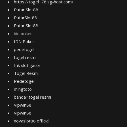
https://togel178.sg-host.com/
Putar Slot88
PutarSlot88
Putar Slot88
idn poker
IDN Poker
pedetogel
togel resmi
link slot gacor
Togel Resmi
Pedetogel
mingtoto
bandar togel resmi
Vipwin88
Vipwin88
novaslot88 official