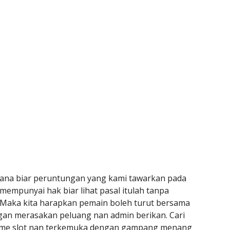
hana biar peruntungan yang kami tawarkan pada
empunyai hak biar lihat pasal itulah tanpa
Maka kita harapkan pemain boleh turut bersama
gan merasakan peluang nan admin berikan. Cari
ame slot nan terkemuka dengan gampang menang