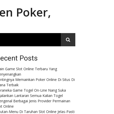
gen Poker,
ecent Posts
in Game Slot Online Terbaru Yang
enyenangkan
ntingnya Memainkan Poker Online Di Situs Di
na Terbaik
raneka Game Togel On-Line Nang Suka
jalankan Lantaran Semua Kalian Togel
ngenal Berbagai Jenis Provider Permainan
ot Online
utan-Menu Di Taruhan Slot Online Jelas-Pasti