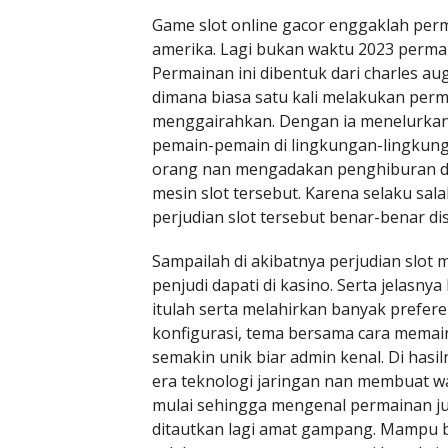
Game slot online gacor enggaklah per
amerika. Lagi bukan waktu 2023 permain
Permainan ini dibentuk dari charles au
dimana biasa satu kali melakukan per
menggairahkan. Dengan ia menelurkan p
pemain-pemain di lingkungan-lingkung
orang nan mengadakan penghiburan di
mesin slot tersebut. Karena selaku sa
perjudian slot tersebut benar-benar di
Sampailah di akibatnya perjudian slot
penjudi dapati di kasino. Serta jelas
itulah serta melahirkan banyak prefer
konfigurasi, tema bersama cara memai
semakin unik biar admin kenal. Di has
era teknologi jaringan nan membuat wa
mulai sehingga mengenal permainan jud
ditautkan lagi amat gampang. Mampu