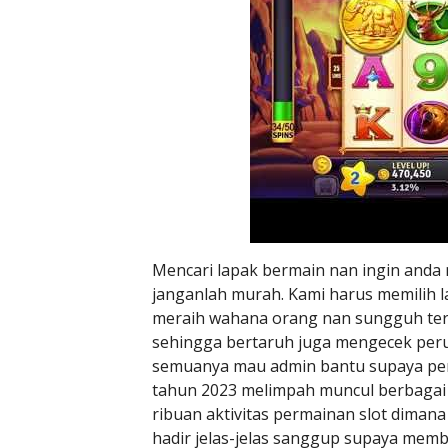
Mencari lapak bermain nan ingin anda 
janganlah murah. Kami harus memilih l
meraih wahana orang nan sungguh ter
sehingga bertaruh juga mengecek peru
semuanya mau admin bantu supaya penju
tahun 2023 melimpah muncul berbagai
ribuan aktivitas permainan slot diman
hadir jelas-jelas sanggup supaya memb