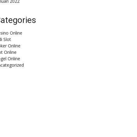
nuari 2022
ategories
sino Online
di Slot
ker Online
ot Online
gel Online
categorized