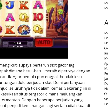
Me
M
A
Ma
De
N
Ok
Ju
Me
Ap
mengikuti supaya bertaruh slot gacor lagi
Ma
apak dimana betul-betul meraih dipercaya dengan
Fe
cantik. Agar pemula pun enggak hendak lesu
Ja
ntungan dulu perjudian slot. Demi pertanyaan
De
di seluruhnya tidak alami cemas. Sekarang ini di
N
 kesukaan situs tergacor dimana meluangkan
Ok
Se
a termantap. Dengan beberapa perjudian yang
Fe
uat penjudi kemenangan lagi serta hadiah kuat di