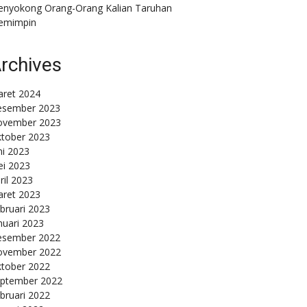
nyokong Orang-Orang Kalian Taruhan
emimpin
rchives
ret 2024
sember 2023
ovember 2023
tober 2023
ni 2023
i 2023
ril 2023
ret 2023
bruari 2023
nuari 2023
sember 2022
ovember 2022
tober 2022
ptember 2022
bruari 2022