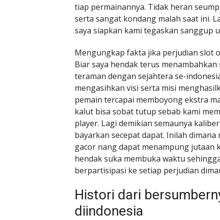
tiap permainannya. Tidak heran seumpa
serta sangat kondang malah saat ini. 
saya siapkan kami tegaskan sanggup u
Mengungkap fakta jika perjudian slot on
Biar saya hendak terus menambahkan sa
teraman dengan sejahtera se-indonesia
mengasihkan visi serta misi menghasil
pemain tercapai memboyong ekstra m
kalut bisa sobat tutup sebab kami mem
player. Lagi demikian semaunya kalib
bayarkan secepat dapat. Inilah dimana 
gacor nang dapat menampung jutaan ke
hendak suka membuka waktu sehingga
berpartisipasi ke setiap perjudian dima
Histori dari bersumbern
diindonesia