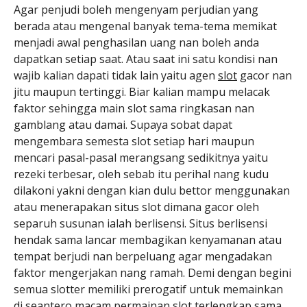
Agar penjudi boleh mengenyam perjudian yang
berada atau mengenal banyak tema-tema memikat
menjadi awal penghasilan uang nan boleh anda
dapatkan setiap saat. Atau saat ini satu kondisi nan
wajib kalian dapati tidak lain yaitu agen
slot
gacor nan
jitu maupun tertinggi. Biar kalian mampu melacak
faktor sehingga main slot sama ringkasan nan
gamblang atau damai. Supaya sobat dapat
mengembara semesta slot setiap hari maupun
mencari pasal-pasal merangsang sedikitnya yaitu
rezeki terbesar, oleh sebab itu perihal nang kudu
dilakoni yakni dengan kian dulu bettor menggunakan
atau menerapakan situs slot dimana gacor oleh
separuh susunan ialah berlisensi. Situs berlisensi
hendak sama lancar membagikan kenyamanan atau
tempat berjudi nan berpeluang agar mengadakan
faktor mengerjakan nang ramah. Demi dengan begini
semua slotter memiliki prerogatif untuk memainkan
di seantero macam permainan slot terlengkap sama