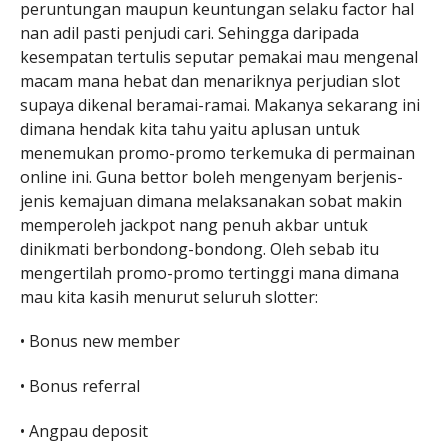
peruntungan maupun keuntungan selaku factor hal
nan adil pasti penjudi cari. Sehingga daripada
kesempatan tertulis seputar pemakai mau mengenal
macam mana hebat dan menariknya perjudian slot
supaya dikenal beramai-ramai. Makanya sekarang ini
dimana hendak kita tahu yaitu aplusan untuk
menemukan promo-promo terkemuka di permainan
online ini. Guna bettor boleh mengenyam berjenis-
jenis kemajuan dimana melaksanakan sobat makin
memperoleh jackpot nang penuh akbar untuk
dinikmati berbondong-bondong. Oleh sebab itu
mengertilah promo-promo tertinggi mana dimana
mau kita kasih menurut seluruh slotter:
• Bonus new member
• Bonus referral
• Angpau deposit