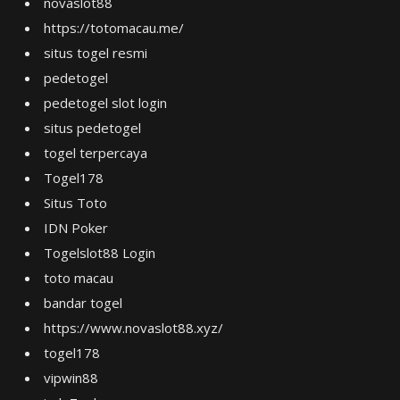
novaslot88
https://totomacau.me/
situs togel resmi
pedetogel
pedetogel slot login
situs pedetogel
togel terpercaya
Togel178
Situs Toto
IDN Poker
Togelslot88 Login
toto macau
bandar togel
https://www.novaslot88.xyz/
togel178
vipwin88