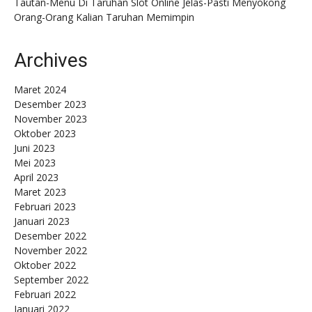
Tautan-Menu Di Taruhan Slot Online Jelas-Pasti Menyokong
Orang-Orang Kalian Taruhan Memimpin
Archives
Maret 2024
Desember 2023
November 2023
Oktober 2023
Juni 2023
Mei 2023
April 2023
Maret 2023
Februari 2023
Januari 2023
Desember 2022
November 2022
Oktober 2022
September 2022
Februari 2022
Januari 2022