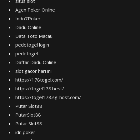
situs slot
Agen Poker Online
Indo7Poker
Dadu Online
Data Toto Macau
pedetogel login
pedetogel
Daftar Dadu Online
slot gacor hari ini
https://178togel.com/
https://togel178.best/
https://togel178.sg-host.com/
Putar Slot88
PutarSlot88
Putar Slot88
idn poker