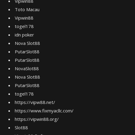
Vipwin88
Toto Macau
Vipwin88
togel178
idn poker
Nova Slot88
PutarSlot88
PutarSlot88
NovaSlot88
Nova Slot88
PutarSlot88
togel178
https://vipw88.net/
https://www.fixmyacllc.com/
https://vipwin88.org/
Slot88