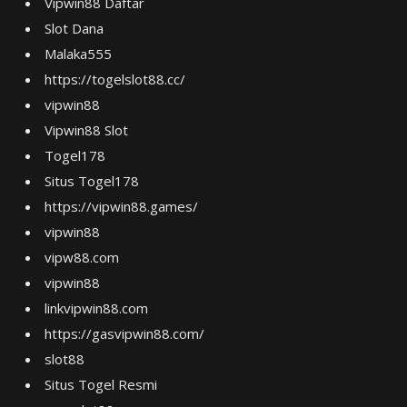
Vipwin88 Daftar
Slot Dana
Malaka555
https://togelslot88.cc/
vipwin88
Vipwin88 Slot
Togel178
Situs Togel178
https://vipwin88.games/
vipwin88
vipw88.com
vipwin88
linkvipwin88.com
https://gasvipwin88.com/
slot88
Situs Togel Resmi