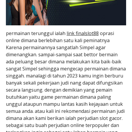
permainan terunggul ialah
link finalslot88
oprasi
online dimana berlebihan satu kali peminatnya
Karena permainannya sangatlah Simpel agar
dimenangkan. sampai-sampai saat bettor bermain
ada peluang besar dimana melakukan kita baik-baik
sangat Simpel sehingga mengecap permainan dimana
singgah. manalagi di tahun 2023 kamu ingin berburu
banyak sekali pekerjaan judi nang dapat difungsikan
secara langsung. dengan demikian yang pemain
butuhkan yaitu game permainan dimana paling
unggul ataupun mampu lantas kasih kejayaan untuk
semua anda. atau kali ini rekomendasi permainan judi
dimana akan kami berikan ialah perjudian slot gacor.
sebagai satu buah perjudian online terpopuler dan