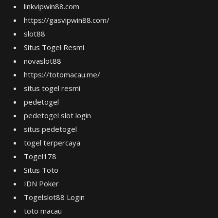
linkvipwin88.com
https://gasvipwin88.com/
slot88
Situs Togel Resmi
novaslot88
https://totomacau.me/
situs togel resmi
pedetogel
pedetogel slot login
situs pedetogel
togel terpercaya
Togel178
Situs Toto
IDN Poker
Togelslot88 Login
toto macau