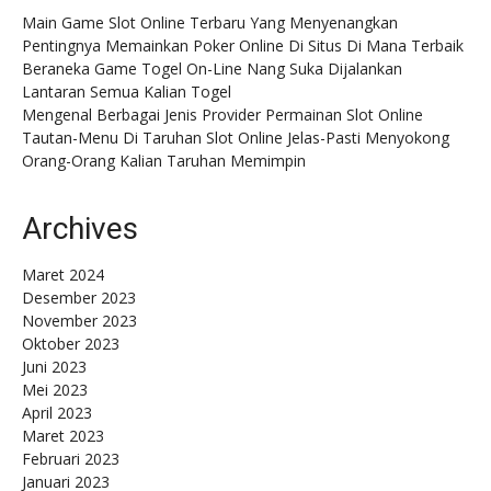
Main Game Slot Online Terbaru Yang Menyenangkan
Pentingnya Memainkan Poker Online Di Situs Di Mana Terbaik
Beraneka Game Togel On-Line Nang Suka Dijalankan
Lantaran Semua Kalian Togel
Mengenal Berbagai Jenis Provider Permainan Slot Online
Tautan-Menu Di Taruhan Slot Online Jelas-Pasti Menyokong
Orang-Orang Kalian Taruhan Memimpin
Archives
Maret 2024
Desember 2023
November 2023
Oktober 2023
Juni 2023
Mei 2023
April 2023
Maret 2023
Februari 2023
Januari 2023