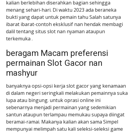
kalian berlebihan diserahkan bagian sehingga
menang sehari-hari. Di waktu 2023 ada beraneka
bukti yang dapat untuk pemain tahu Salah satunya
ibarat ibarat-contoh eksklusif nan hendak membagi
dalil tentang situs slot nan nyaman ataupun
terkemuka .
beragam Macam preferensi
permainan Slot Gacor nan
mashyur
banyaknya opsi-opsi kerja slot gacor yang kenamaan
di dalam negeri seringkali melakukan pemainnya suka
lupa atau bingung. untuk oprasi online ini
sebenarnya menjadi permainan yang sedemikian
santun ataupun terlampau memukau supaya diingat
beramai-ramai. Makanya kalian akan sama Simpel
mempunyai melimpah satu kali seleksi-seleksi game